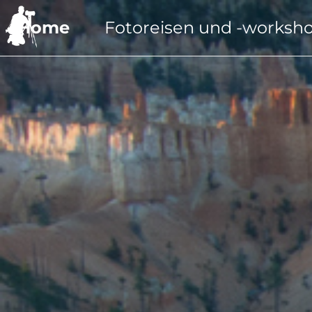
Home
Fotoreisen und -worksh